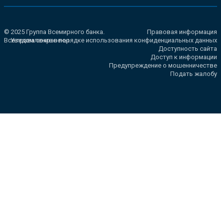
© 2025 Группа Всемирного банка.
Правовая информация
Все права сохранены.
Уведомление о порядке использования конфиденциальных данных
Доступность сайта
Доступ к информации
Предупреждение о мошенничестве
Подать жалобу