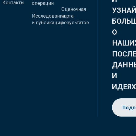
Контакты
операции
УЗНА
Оценочная
Исследования
карта
БОЛЬ
и публикации
результатов
О
НАШИ
ПОСЛ
ДАНН
И
ИДЕЯ
Подп