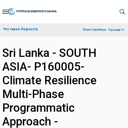
Skip
to
Main
Что такое бедность
Язык страницы:
Русский
Navigation
Sri Lanka - SOUTH
ASIA- P160005-
Climate Resilience
Multi-Phase
Programmatic
Approach -