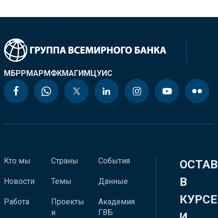
МБРР
МАР
МФК
МАГИ
МЦУИС
Кто мы
Страны
События
ОСТАВ
В
Новости
Темы
Данные
КУРСЕ
Работа
Проекты
Академия
и
ГВБ
И