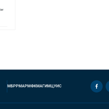
ter
МБРР
МАР
МФК
МАГИ
МЦУИС