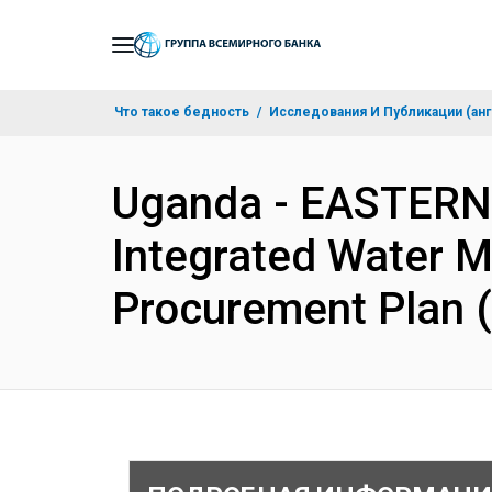
Skip
to
Main
Что такое бедность
Исследования И Публикации (анг
Navigation
Uganda - EASTER
Integrated Water 
Procurement Plan 