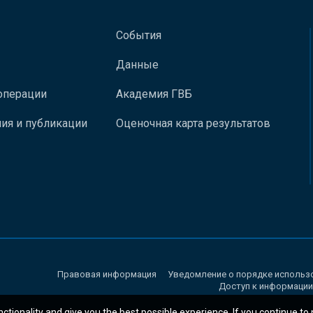
События
Данные
операции
Академия ГВБ
ия и публикации
Оценочная карта результатов
Правовая информация
Уведомление о порядке использ
Доступ к информации
nctionality and give you the best possible experience. If you continue to