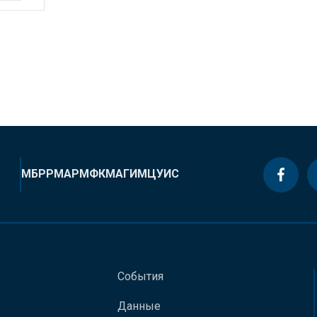
МБРР
МАР
МФК
МАГИ
МЦУИС
События
Данные