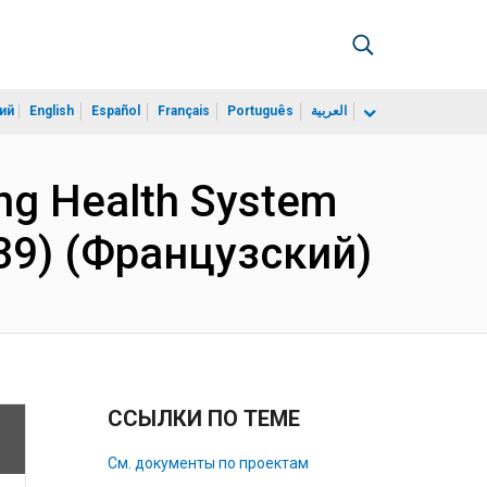
ий
English
Español
Français
Português
العربية
ng Health System
539) (Французский)
ССЫЛКИ ПО ТЕМЕ
См. документы по проектам