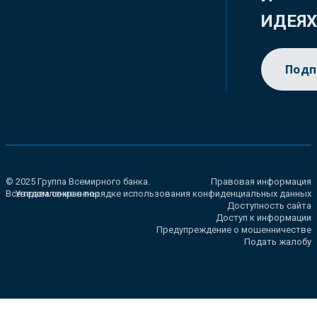
ИДЕЯ
Подп
© 2025 Группа Всемирного банка.
Правовая информация
Все права сохранены.
Уведомление о порядке использования конфиденциальных данных
Доступность сайта
Доступ к информации
Предупреждение о мошенничестве
Подать жалобу