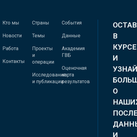
Кто мы
Страны
События
ОСТАВ
В
Новости
Темы
Данные
КУРСЕ
Работа
Проекты
Академия
и
ГВБ
И
Контакты
операции
УЗНА
Оценочная
Исследования
карта
БОЛЬ
и публикации
результатов
О
НАШИ
ПОСЛ
ДАНН
И