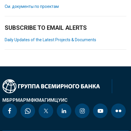
См. документы по проектам
SUBSCRIBE TO EMAIL ALERTS
Daily Updates of the Latest Projects & Documents
МБРР
МАР
МФК
МАГИ
МЦУИС