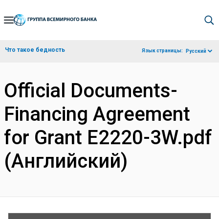
Skip
to
Main
Что такое бедность
Язык страницы:
Русский
Navigation
Official Documents-
Financing Agreement
for Grant E2220-3W.pdf
(Английский)