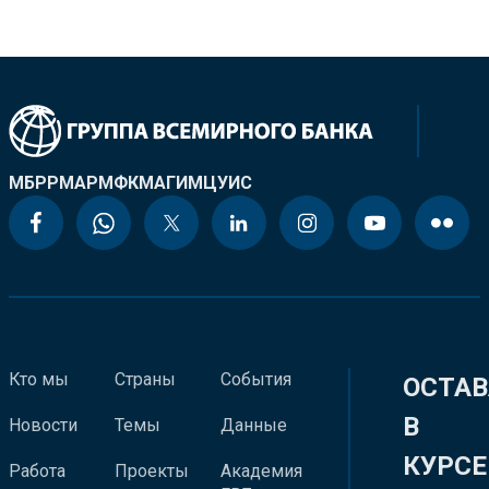
МБРР
МАР
МФК
МАГИ
МЦУИС
Кто мы
Страны
События
ОСТАВ
В
Новости
Темы
Данные
КУРСЕ
Работа
Проекты
Академия