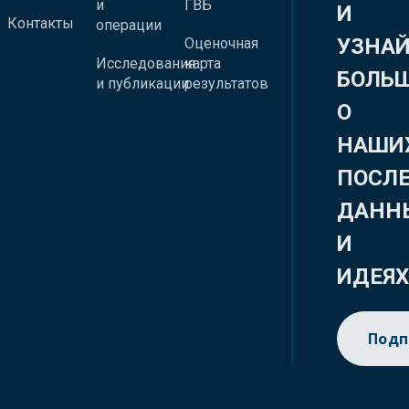
и
ГВБ
И
Контакты
операции
УЗНА
Оценочная
Исследования
карта
БОЛЬ
и публикации
результатов
О
НАШИ
ПОСЛ
ДАНН
И
ИДЕЯ
Подп