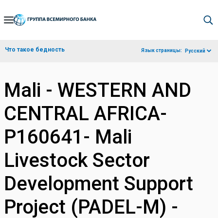
Skip
to
Main
Что такое бедность
Язык страницы:
Русский
Navigation
Mali - WESTERN AND
CENTRAL AFRICA-
P160641- Mali
Livestock Sector
Development Support
Project (PADEL-M) -