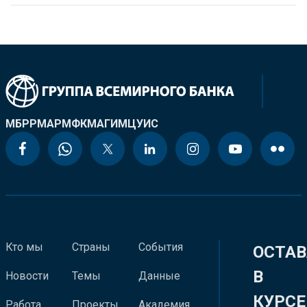
МБРР
МАР
МФК
МАГИ
МЦУИС
Кто мы
Страны
События
ОСТАВ
В
Новости
Темы
Данные
КУРСЕ
Работа
Проекты
Академия