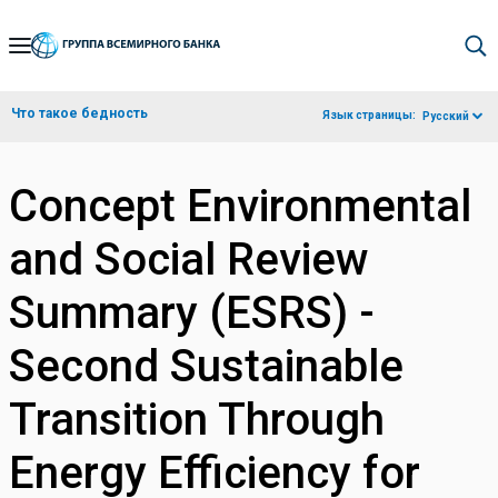
Skip
to
Main
Что такое бедность
Язык страницы:
Русский
Navigation
Concept Environmental
and Social Review
Summary (ESRS) -
Second Sustainable
Transition Through
Energy Efficiency for