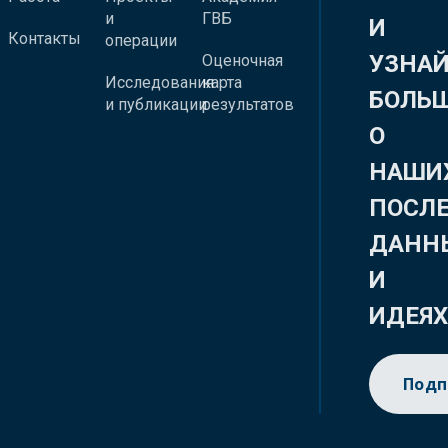
и
ГВБ
И
Контакты
операции
УЗНА
Оценочная
Исследования
карта
БОЛЬ
и публикации
результатов
О
НАШИ
ПОСЛ
ДАНН
И
ИДЕЯ
Подп