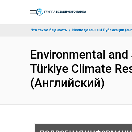
Skip
to
Main
Что такое бедность
Исследования И Публикации (анг
Navigation
Environmental and
Türkiye Climate Res
(Английский)