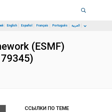
ий
English
Español
Français
Português
العربية
mework (ESMF)
P179345)
ССЫЛКИ ПО ТЕМЕ