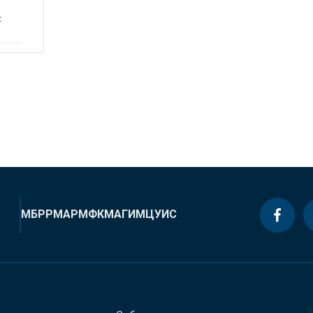
t
МБРР
МАР
МФК
МАГИ
МЦУИС