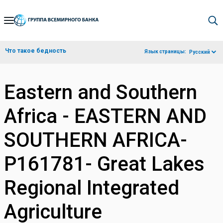
Skip
to
Main
Что такое бедность
Язык страницы:
Русский
Navigation
Eastern and Southern
Africa - EASTERN AND
SOUTHERN AFRICA-
P161781- Great Lakes
Regional Integrated
Agriculture