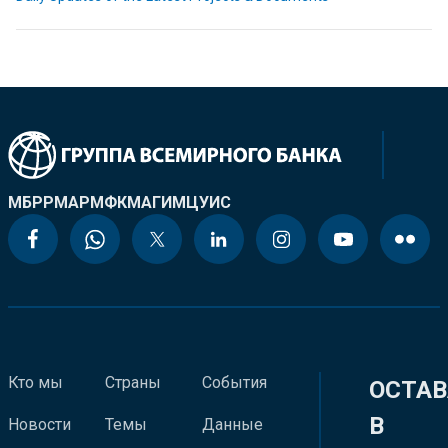
МБРР
МАР
МФК
МАГИ
МЦУИС
Кто мы
Страны
События
ОСТАВ
В
Новости
Темы
Данные