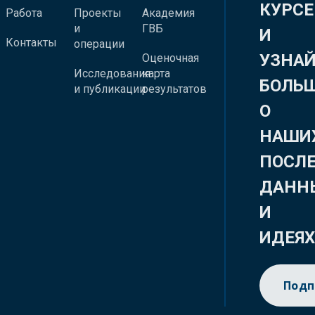
КУРСЕ
Работа
Проекты
Академия
и
ГВБ
И
Контакты
операции
УЗНА
Оценочная
Исследования
карта
БОЛЬ
и публикации
результатов
О
НАШИ
ПОСЛ
ДАНН
И
ИДЕЯ
Подп