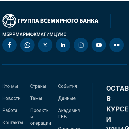
МБРР
МАР
МФК
МАГИ
МЦУИС
Кто мы
Страны
События
ОСТАВ
В
Новости
Темы
Данные
КУРСЕ
Работа
Проекты
Академия
и
ГВБ
И
Контакты
операции
Оценочная