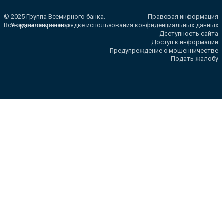
© 2025 Группа Всемирного банка.
Правовая информация
Все права сохранены.
Уведомление о порядке использования конфиденциальных данных
Доступность сайта
Доступ к информации
Предупреждение о мошенничестве
Подать жалобу