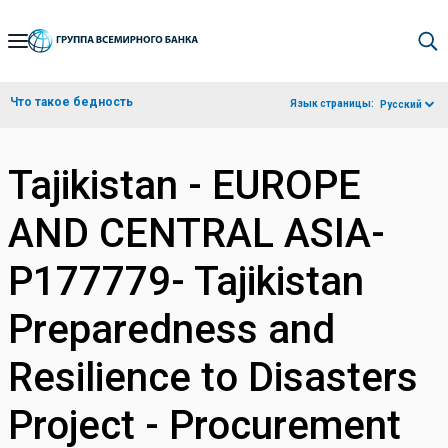
Skip
to
Main
Что такое бедность
Язык страницы:
Русский
Navigation
Tajikistan - EUROPE
AND CENTRAL ASIA-
P177779- Tajikistan
Preparedness and
Resilience to Disasters
Project - Procurement