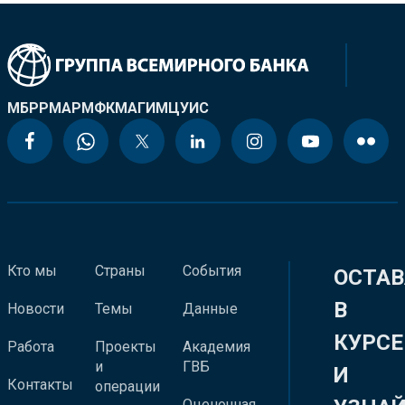
МБРР
МАР
МФК
МАГИ
МЦУИС
Кто мы
Страны
События
ОСТАВ
В
Новости
Темы
Данные
КУРСЕ
Работа
Проекты
Академия
и
ГВБ
И
Контакты
операции
Оценочная