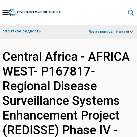
Skip
to
Main
Что такое бедность
Язык страницы:
Русский
Navigation
Central Africa - AFRICA
WEST- P167817-
Regional Disease
Surveillance Systems
Enhancement Project
(REDISSE) Phase IV -