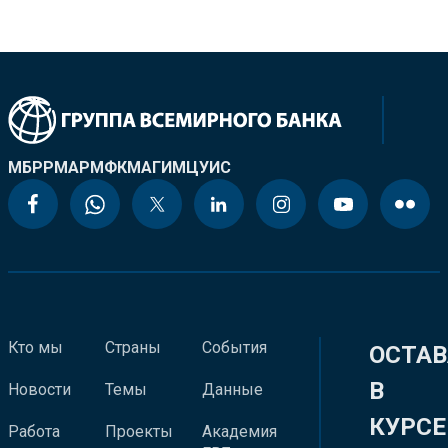
МБРР
МАР
МФК
МАГИ
МЦУИС
Кто мы
Страны
События
ОСТАВ
В
Новости
Темы
Данные
КУРСЕ
Работа
Проекты
Академия