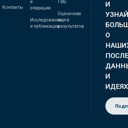
и
ГВБ
И
Контакты
операции
УЗНА
Оценочная
Исследования
карта
БОЛЬ
и публикации
результатов
О
НАШИ
ПОСЛ
ДАНН
И
ИДЕЯ
Подп