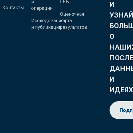
и
ГВБ
И
Контакты
операции
УЗНА
Оценочная
Исследования
карта
БОЛЬ
и публикации
результатов
О
НАШИ
ПОСЛ
ДАНН
И
ИДЕЯ
Подп