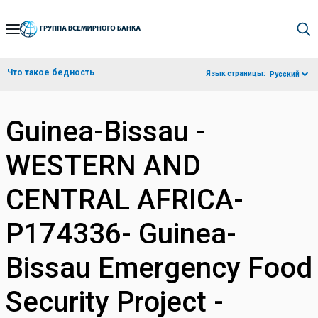
Skip
to
Main
Что такое бедность
Язык страницы:
Русский
Navigation
Guinea-Bissau -
WESTERN AND
CENTRAL AFRICA-
P174336- Guinea-
Bissau Emergency Food
Security Project -