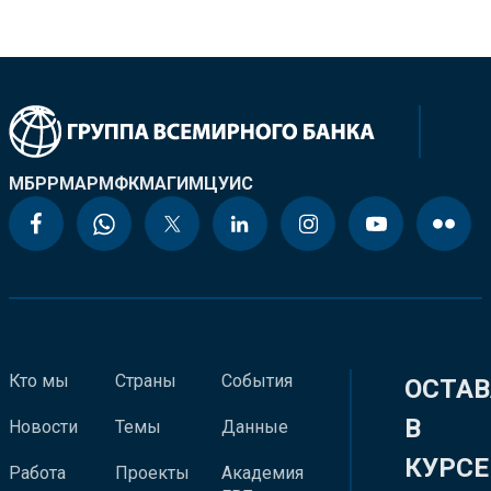
МБРР
МАР
МФК
МАГИ
МЦУИС
Кто мы
Страны
События
ОСТАВ
В
Новости
Темы
Данные
КУРСЕ
Работа
Проекты
Академия