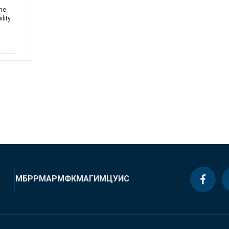
the
lity
МБРР
МАР
МФК
МАГИ
МЦУИС