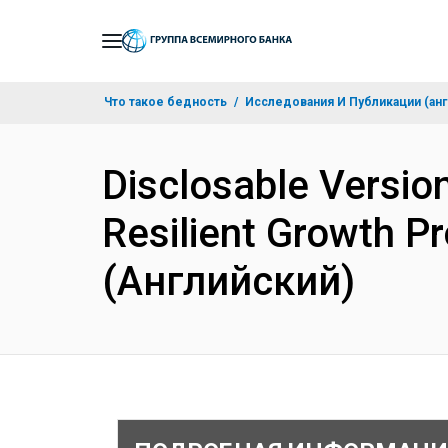
Skip
to
Main
Что такое бедность
Исследования И Публикации (анг
Navigation
Disclosable Version
Resilient Growth P
(Английский)