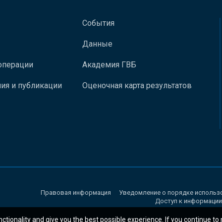
События
Данные
операции
Академия ГВБ
ия и публикации
Оценочная карта результатов
Правовая информация
Уведомление о порядке использ
Доступ к информации
nctionality and give you the best possible experience. If you continue to