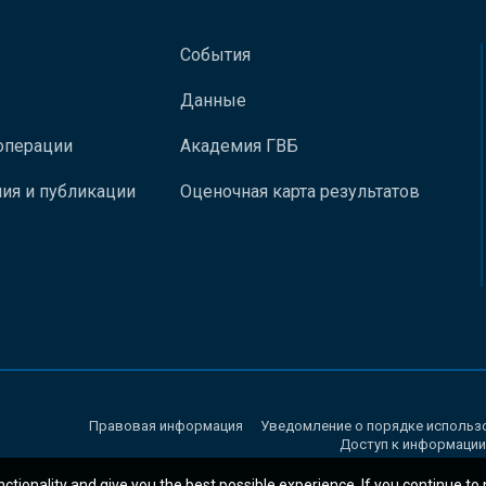
События
Данные
операции
Академия ГВБ
ия и публикации
Оценочная карта результатов
Правовая информация
Уведомление о порядке использ
Доступ к информации
nctionality and give you the best possible experience. If you continue to