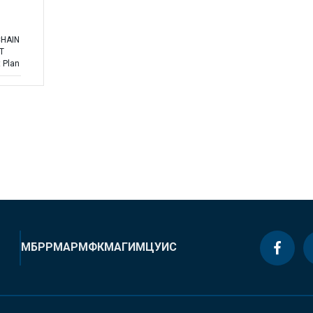
CHAIN
T
 Plan
МБРР
МАР
МФК
МАГИ
МЦУИС