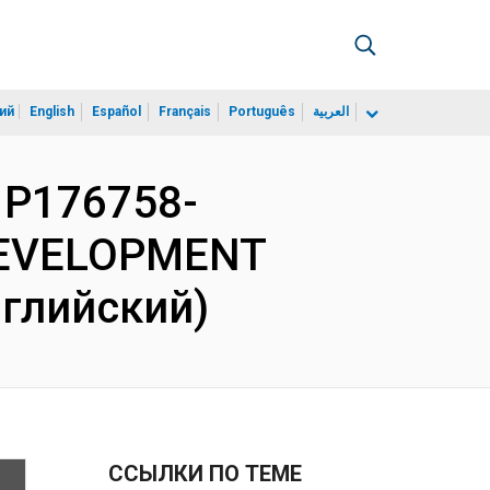
ий
English
Español
Français
Português
العربية
 P176758-
DEVELOPMENT
нглийский)
ССЫЛКИ ПО ТЕМЕ