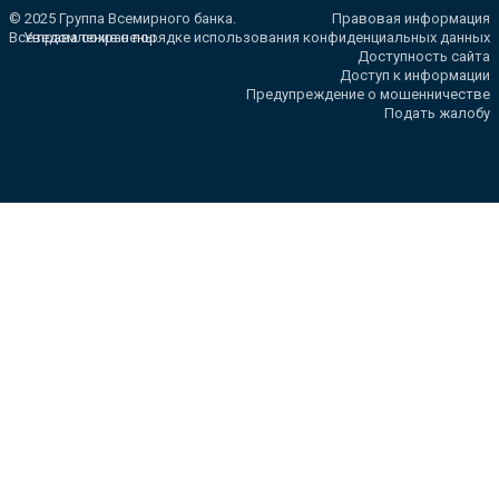
© 2025 Группа Всемирного банка.
Правовая информация
Все права сохранены.
Уведомление о порядке использования конфиденциальных данных
Доступность сайта
Доступ к информации
Предупреждение о мошенничестве
Подать жалобу