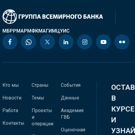
МБРР
МАР
МФК
МАГИ
МЦУИС
Кто мы
Страны
События
ОСТАВ
В
Новости
Темы
Данные
КУРСЕ
Работа
Проекты
Академия
и
ГВБ
И
Контакты
операции
УЗНА
Оценочная