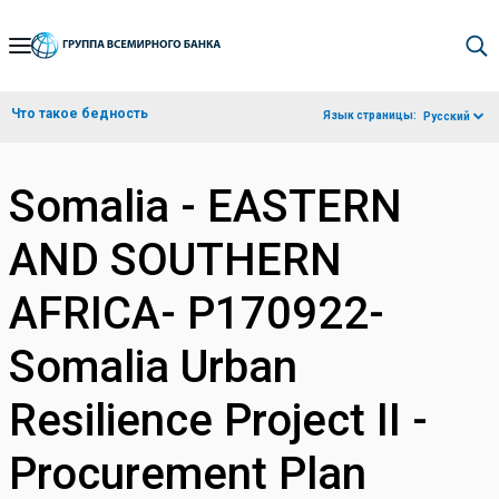
Skip
to
Main
Что такое бедность
Язык страницы:
Русский
Navigation
Somalia - EASTERN
AND SOUTHERN
AFRICA- P170922-
Somalia Urban
Resilience Project II -
Procurement Plan