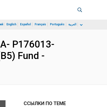
ий
English
Español
Français
Português
العربية
A- P176013-
(B5) Fund -
ССЫЛКИ ПО ТЕМЕ