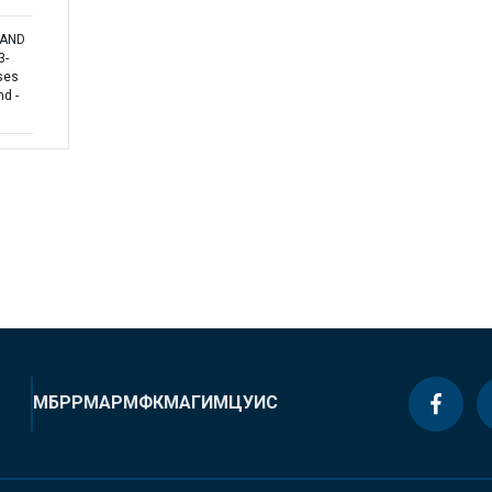
 AND
3-
ses
nd -
МБРР
МАР
МФК
МАГИ
МЦУИС