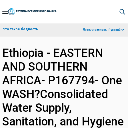
Skip
to
Main
Что такое бедность
Язык страницы:
Русский
Navigation
Ethiopia - EASTERN
AND SOUTHERN
AFRICA- P167794- One
WASH?Consolidated
Water Supply,
Sanitation, and Hygiene