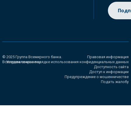
Подп
© 2025 Группа Всемирного банка.
Правовая информация
Все права сохранены.
Уведомление о порядке использования конфиденциальных данных
Доступность сайта
Доступ к информации
Предупреждение о мошенничестве
Подать жалобу