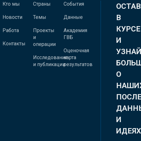
Кто мы
Страны
События
ОСТАВ
В
Новости
Темы
Данные
КУРСЕ
Работа
Проекты
Академия
и
ГВБ
И
Контакты
операции
УЗНА
Оценочная
Исследования
карта
БОЛЬ
и публикации
результатов
О
НАШИ
ПОСЛ
ДАНН
И
ИДЕЯ