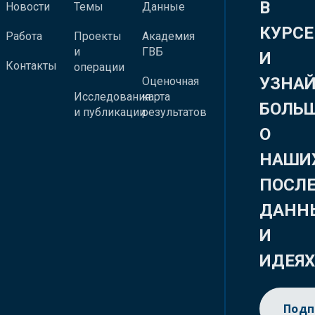
В
Новости
Темы
Данные
КУРСЕ
Работа
Проекты
Академия
и
ГВБ
И
Контакты
операции
УЗНА
Оценочная
Исследования
карта
БОЛЬ
и публикации
результатов
О
НАШИ
ПОСЛ
ДАНН
И
ИДЕЯ
Подп