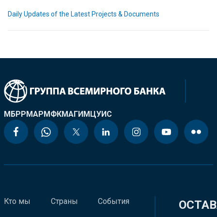
Daily Updates of the Latest Projects & Documents
МБРР
МАР
МФК
МАГИ
МЦУИС
Кто мы
Страны
События
ОСТАВ