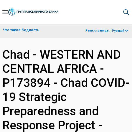
Skip
to
Main
Что такое бедность
Язык страницы:
Русский
Navigation
Chad - WESTERN AND
CENTRAL AFRICA -
P173894 - Chad COVID-
19 Strategic
Preparedness and
Response Project -