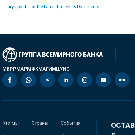
Daily Updates of the Latest Projects & Documents
МБРР
МАР
МФК
МАГИ
МЦУИС
Кто мы
Страны
События
ОСТАВ