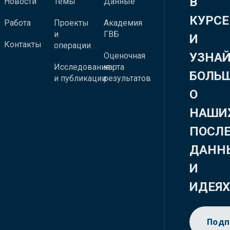
В
Новости
Темы
Данные
КУРСЕ
Работа
Проекты
Академия
и
ГВБ
И
Контакты
операции
УЗНА
Оценочная
Исследования
карта
БОЛЬ
и публикации
результатов
О
НАШИ
ПОСЛ
ДАНН
И
ИДЕЯ
Подп