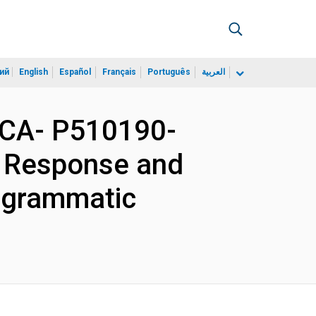
ий
English
Español
Français
Português
العربية
CA- P510190-
 Response and
rogrammatic