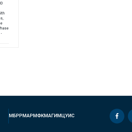
ND
lth
s,
ce
-Phase
-
МБРР
МАР
МФК
МАГИ
МЦУИС