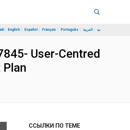
ий
English
Español
Français
Português
العربية
845- User-Centred
t Plan
ССЫЛКИ ПО ТЕМЕ