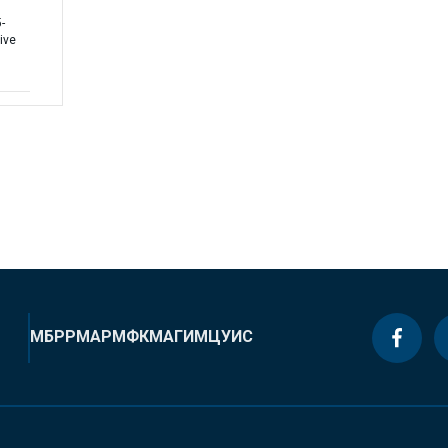
-
ive
МБРР
МАР
МФК
МАГИ
МЦУИС