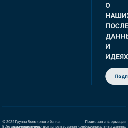
О
НАШИ
ПОСЛ
ДАНН
И
ИДЕЯ
Подп
© 2025 Группа Всемирного банка.
Правовая информация
Все права сохранены.
Уведомление о порядке использования конфиденциальных данных