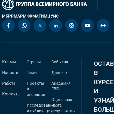
МБРР
МАР
МФК
МАГИ
МЦУИС
Кто мы
Страны
События
ОСТАВ
В
Новости
Темы
Данные
КУРСЕ
Работа
Проекты
Академия
и
ГВБ
И
Контакты
операции
УЗНА
Оценочная
Исследования
карта
БОЛЬ
и публикации
результатов