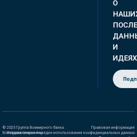
О
НАШИ
ПОСЛ
ДАНН
И
ИДЕЯ
Подп
© 2025 Группа Всемирного банка.
Правовая информация
Все права сохранены.
Уведомление о порядке использования конфиденциальных данных