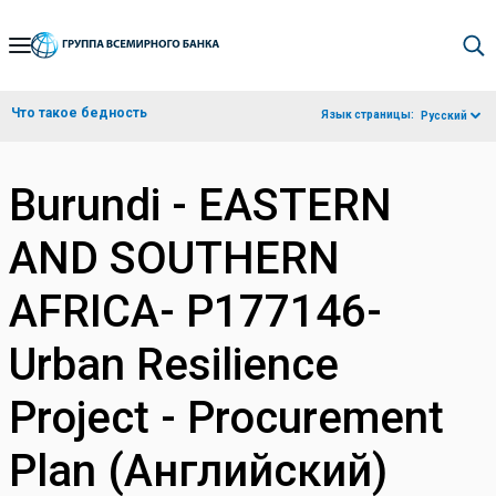
Skip
to
Main
Что такое бедность
Язык страницы:
Русский
Navigation
Burundi - EASTERN
AND SOUTHERN
AFRICA- P177146-
Urban Resilience
Project - Procurement
Plan (Английский)