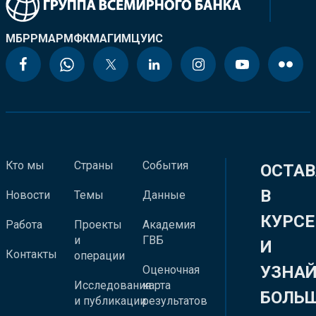
МБРР
МАР
МФК
МАГИ
МЦУИС
Кто мы
Страны
События
ОСТАВ
В
Новости
Темы
Данные
КУРСЕ
Работа
Проекты
Академия
и
ГВБ
И
Контакты
операции
УЗНА
Оценочная
Исследования
карта
БОЛЬ
и публикации
результатов