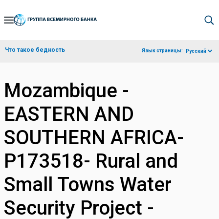
Skip
to
Main
Что такое бедность
Язык страницы:
Русский
Navigation
Mozambique -
EASTERN AND
SOUTHERN AFRICA-
P173518- Rural and
Small Towns Water
Security Project -