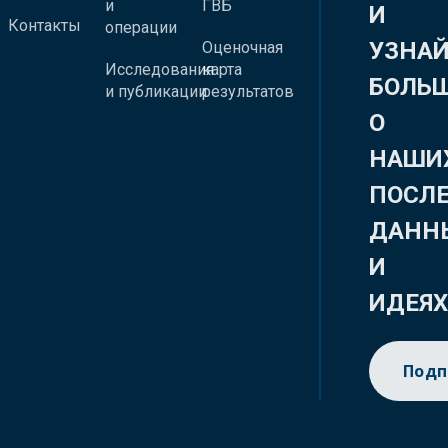
и
ГВБ
И
Контакты
операции
УЗНА
Оценочная
Исследования
карта
БОЛЬ
и публикации
результатов
О
НАШИ
ПОСЛ
ДАНН
И
ИДЕЯ
Подп