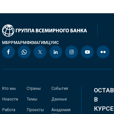
МБРР
МАР
МФК
МАГИ
МЦУИС
Кто мы
Страны
События
ОСТАВ
В
Новости
Темы
Данные
КУРСЕ
Работа
Проекты
Академия