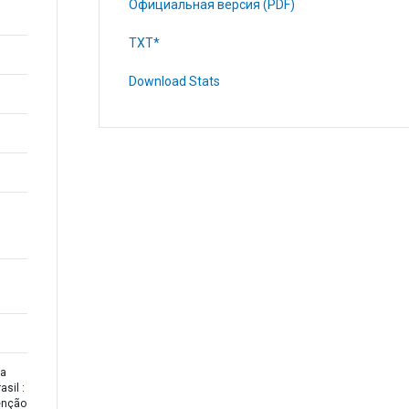
Официальная версия (PDF)
TXT*
Download Stats
da
asil :
enção