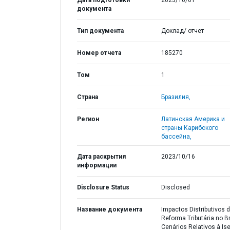
Дата подготовки
2023/10/01
документа
Тип документа
Доклад/ отчет
Номер отчета
185270
Том
1
Страна
Бразилия,
Регион
Латинская Америка и
страны Карибского
бассейна,
Дата раскрытия
2023/10/16
информации
Disclosure Status
Disclosed
Название документа
Impactos Distributivos 
Reforma Tributária no Br
Cenários Relativos à Is