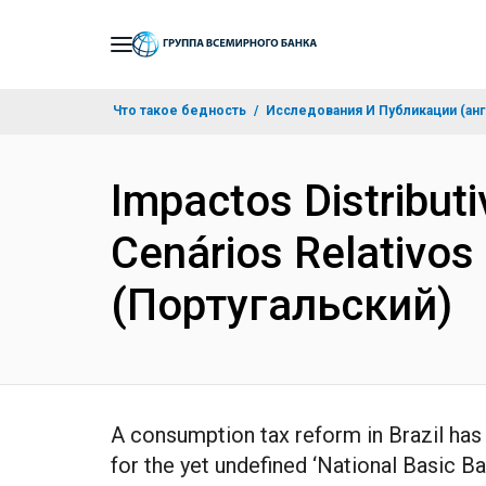
Skip
to
Main
Что такое бедность
Исследования И Публикации (анг
Navigation
Impactos Distributi
Cenários Relativos
(Португальский)
A consumption tax reform in Brazil has
for the yet undefined ‘National Basic B