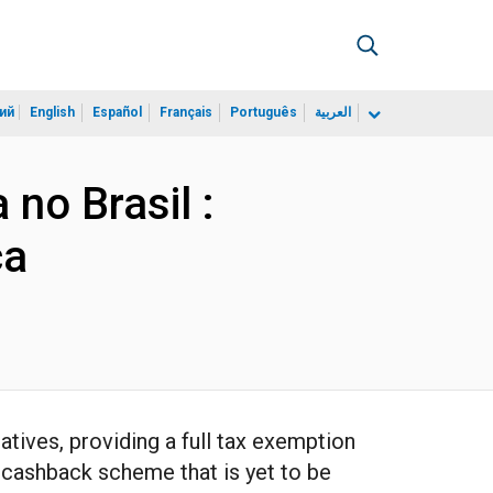
ий
English
Español
Français
Português
العربية
 no Brasil :
ca
tives, providing a full tax exemption
a cashback scheme that is yet to be