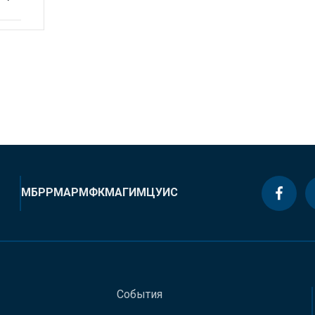
МБРР
МАР
МФК
МАГИ
МЦУИС
События