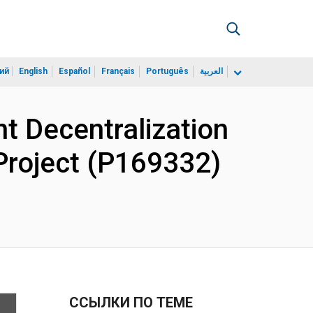
ий
English
Español
Français
Português
العربية
t Decentralization
 Project (P169332)
ССЫЛКИ ПО ТЕМЕ