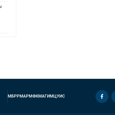
al
МБРР
МАР
МФК
МАГИ
МЦУИС