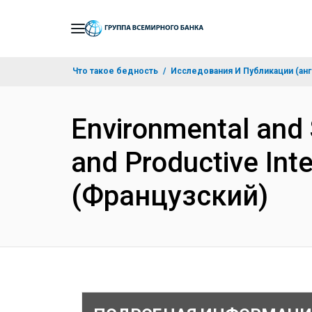
Skip
to
Main
Что такое бедность
Исследования И Публикации (анг
Navigation
Environmental and 
and Productive Int
(Французский)