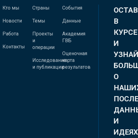
Кто мы
Страны
События
ОСТАВ
В
Новости
Темы
Данные
КУРСЕ
Работа
Проекты
Академия
и
ГВБ
И
Контакты
операции
УЗНА
Оценочная
Исследования
карта
БОЛЬ
и публикации
результатов
О
НАШИ
ПОСЛ
ДАНН
И
ИДЕЯ