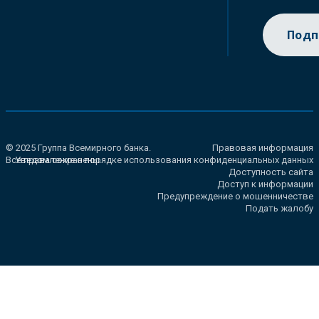
Подп
© 2025 Группа Всемирного банка.
Правовая информация
Все права сохранены.
Уведомление о порядке использования конфиденциальных данных
Доступность сайта
Доступ к информации
Предупреждение о мошенничестве
Подать жалобу