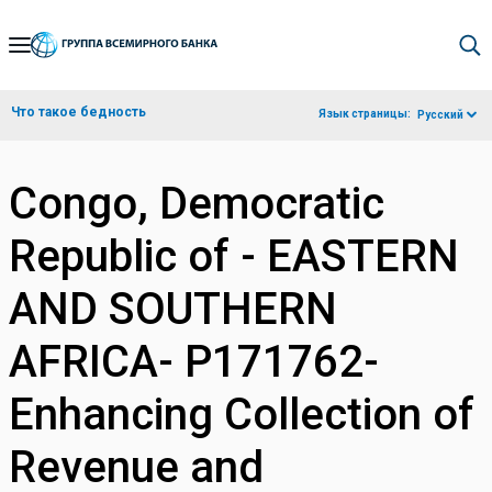
Skip
to
Main
Что такое бедность
Язык страницы:
Русский
Navigation
Congo, Democratic
Republic of - EASTERN
AND SOUTHERN
AFRICA- P171762-
Enhancing Collection of
Revenue and