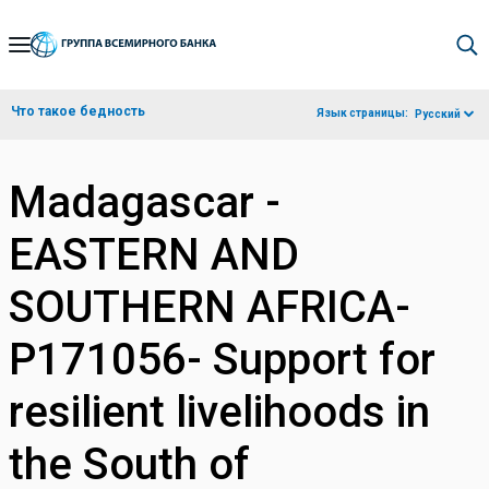
Skip
to
Main
Что такое бедность
Язык страницы:
Русский
Navigation
Madagascar -
EASTERN AND
SOUTHERN AFRICA-
P171056- Support for
resilient livelihoods in
the South of