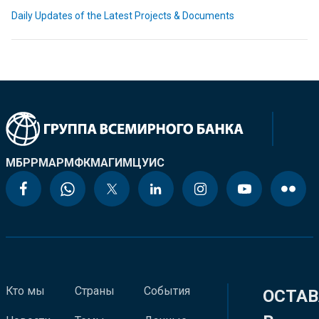
Daily Updates of the Latest Projects & Documents
МБРР
МАР
МФК
МАГИ
МЦУИС
Кто мы
Страны
События
ОСТАВ