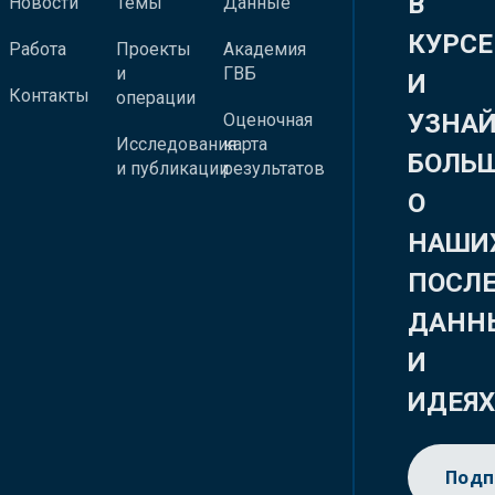
В
Новости
Темы
Данные
КУРСЕ
Работа
Проекты
Академия
и
ГВБ
И
Контакты
операции
УЗНА
Оценочная
Исследования
карта
БОЛЬ
и публикации
результатов
О
НАШИ
ПОСЛ
ДАНН
И
ИДЕЯ
Подп