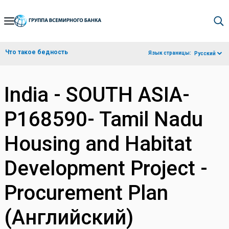
Skip
to
Main
Что такое бедность
Язык страницы:
Русский
Navigation
India - SOUTH ASIA-
P168590- Tamil Nadu
Housing and Habitat
Development Project -
Procurement Plan
(Английский)