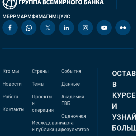
МБРР
МАР
МФК
МАГИ
МЦУИС
Кто мы
Страны
События
ОСТАВ
В
Новости
Темы
Данные
КУРСЕ
Работа
Проекты
Академия
и
ГВБ
И
Контакты
операции
УЗНА
Оценочная
Исследования
карта
БОЛЬ
и публикации
результатов