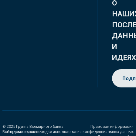
О
НАШИ
ПОСЛ
ДАНН
И
ИДЕЯ
Подп
© 2025 Группа Всемирного банка.
Правовая информация
Все права сохранены.
Уведомление о порядке использования конфиденциальных данных