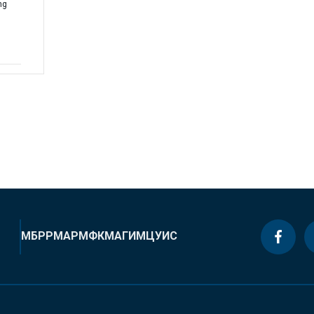
ng
МБРР
МАР
МФК
МАГИ
МЦУИС