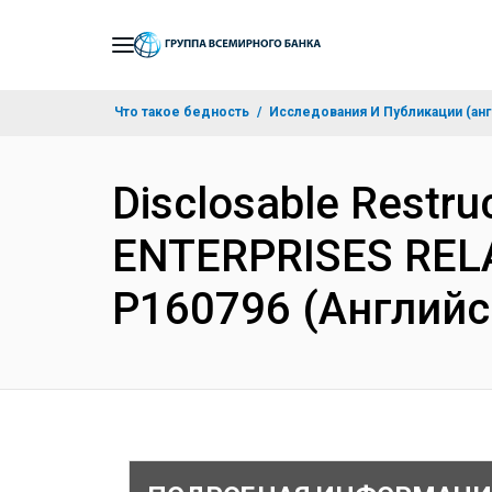
Skip
to
Main
Что такое бедность
Исследования И Публикации (анг
Navigation
Disclosable Restr
ENTERPRISES REL
P160796 (Английс