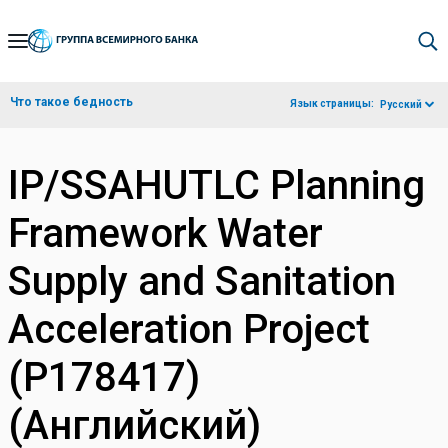
Skip
to
Main
Что такое бедность
Язык страницы:
Русский
Navigation
IP/SSAHUTLC Planning
Framework Water
Supply and Sanitation
Acceleration Project
(P178417)
(Английский)