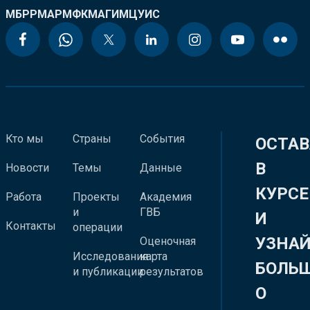
МБРР
МАР
МФК
МАГИ
МЦУИС
Кто мы
Страны
События
ОСТАВ
В
Новости
Темы
Данные
КУРСЕ
Работа
Проекты
Академия
и
ГВБ
И
Контакты
операции
УЗНА
Оценочная
Исследования
карта
БОЛЬ
и публикации
результатов
О