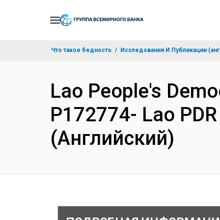
Skip
to
Main
Что такое бедность
Исследования И Публикации (анг
Navigation
Lao People's Democ
P172774- Lao PDR P
(Английский)