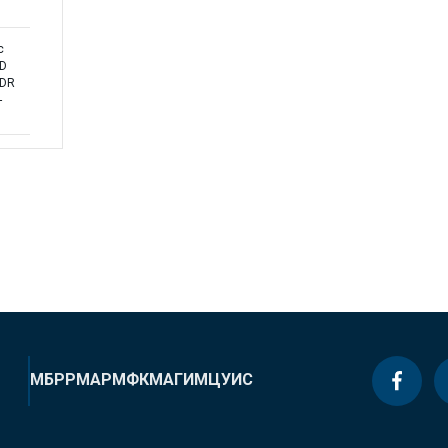
c
ND
PDR
-
МБРР
МАР
МФК
МАГИ
МЦУИС