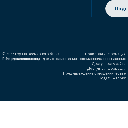
Подп
© 2025 Группа Всемирного банка.
Правовая информация
Все права сохранены.
Уведомление о порядке использования конфиденциальных данных
Доступность сайта
Доступ к информации
Предупреждение о мошенничестве
Подать жалобу