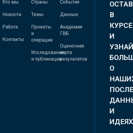
Кто мы
Страны
События
ОСТАВ
В
Новости
Темы
Данные
КУРСЕ
Работа
Проекты
Академия
и
ГВБ
И
Контакты
операции
УЗНА
Оценочная
Исследования
карта
БОЛЬ
и публикации
результатов
О
НАШИ
ПОСЛ
ДАНН
И
ИДЕЯ