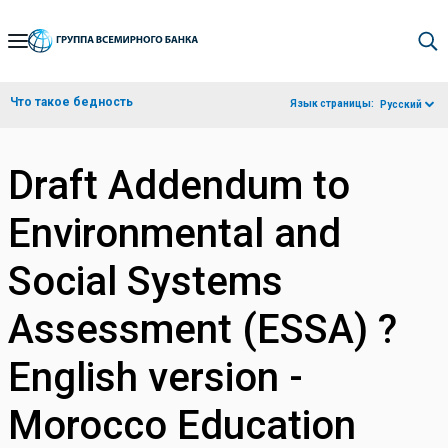
Skip
to
Main
Что такое бедность
Язык страницы:
Русский
Navigation
Draft Addendum to
Environmental and
Social Systems
Assessment (ESSA) ?
English version -
Morocco Education