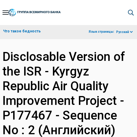
Skip
to
Main
Что такое бедность
Язык страницы:
Русский
Navigation
Disclosable Version of
the ISR - Kyrgyz
Republic Air Quality
Improvement Project -
P177467 - Sequence
No : 2 (Английский)