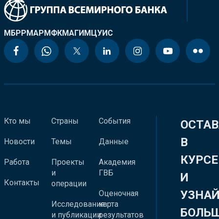
МБРР
МАР
МФК
МАГИ
МЦУИС
Кто мы
Страны
События
ОСТАВ
В
Новости
Темы
Данные
КУРСЕ
Работа
Проекты
Академия
и
ГВБ
И
Контакты
операции
УЗНА
Оценочная
Исследования
карта
БОЛЬ
и публикации
результатов