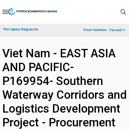
Skip
to
Main
Что такое бедность
Язык страницы:
Русский
Navigation
Viet Nam - EAST ASIA
AND PACIFIC-
P169954- Southern
Waterway Corridors and
Logistics Development
Project - Procurement