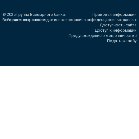
© 2025 Группа Всемирного банка.
Правовая информация
Все права сохранены.
Уведомление о порядке использования конфиденциальных данных
Доступность сайта
Доступ к информации
Предупреждение о мошенничестве
Подать жалобу