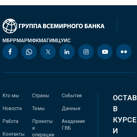
МБРР
МАР
МФК
МАГИ
МЦУИС
Кто мы
Страны
События
ОСТАВ
В
Новости
Темы
Данные
КУРСЕ
Работа
Проекты
Академия
и
ГВБ
И
Контакты
операции