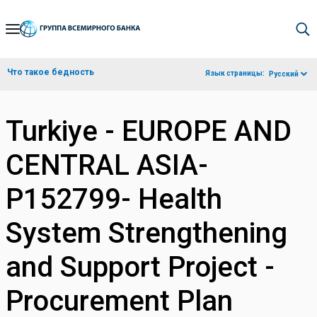
Skip
to
Main
Что такое бедность
Язык страницы:
Русский
Navigation
Turkiye - EUROPE AND
CENTRAL ASIA-
P152799- Health
System Strengthening
and Support Project -
Procurement Plan