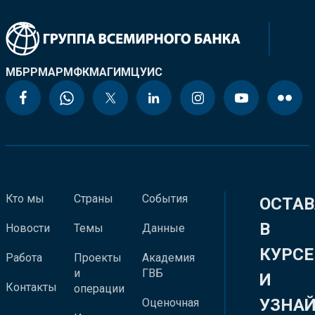
МБРР
МАР
МФК
МАГИ
МЦУИС
Кто мы
Страны
События
ОСТАВ
В
Новости
Темы
Данные
КУРСЕ
Работа
Проекты
Академия
и
ГВБ
И
Контакты
операции
УЗНА
Оценочная