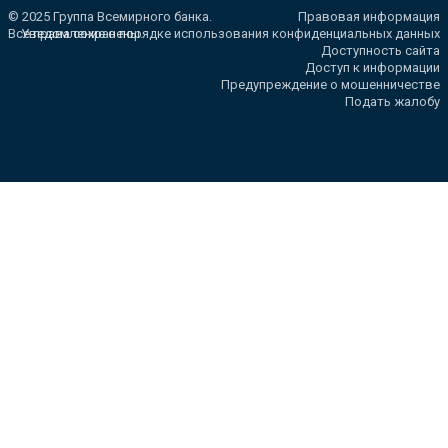
© 2025 Группа Всемирного банка.
Правовая информация
Все права сохранены.
Уведомление о порядке использования конфиденциальных данных
Доступность сайта
Доступ к информации
Предупреждение о мошенничестве
Подать жалобу