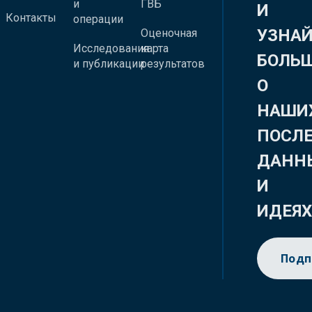
и
ГВБ
И
Контакты
операции
УЗНА
Оценочная
Исследования
карта
БОЛЬ
и публикации
результатов
О
НАШИ
ПОСЛ
ДАНН
И
ИДЕЯ
Подп