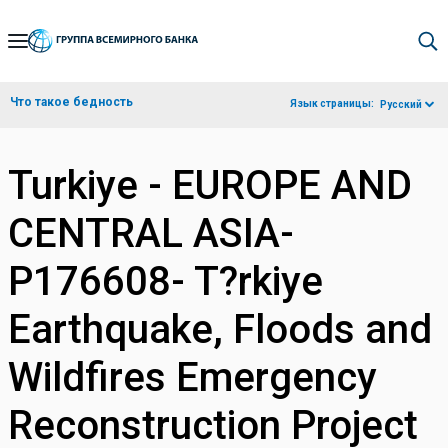
Skip
to
Main
Что такое бедность
Язык страницы:
Русский
Navigation
Turkiye - EUROPE AND
CENTRAL ASIA-
P176608- T?rkiye
Earthquake, Floods and
Wildfires Emergency
Reconstruction Project