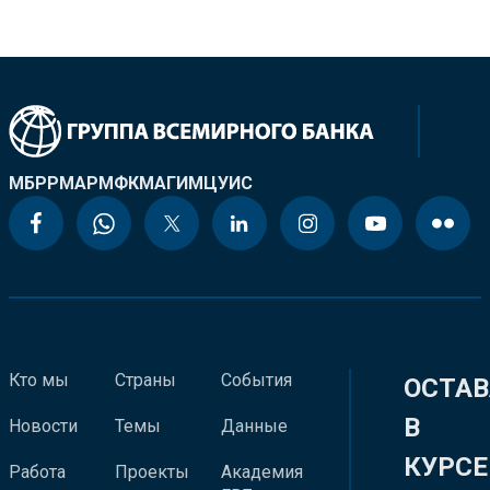
МБРР
МАР
МФК
МАГИ
МЦУИС
Кто мы
Страны
События
ОСТАВ
В
Новости
Темы
Данные
КУРСЕ
Работа
Проекты
Академия