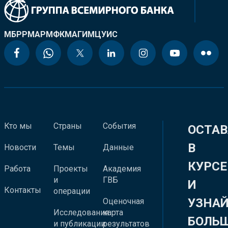
МБРР
МАР
МФК
МАГИ
МЦУИС
Кто мы
Страны
События
ОСТАВ
В
Новости
Темы
Данные
КУРСЕ
Работа
Проекты
Академия
и
ГВБ
И
Контакты
операции
УЗНА
Оценочная
Исследования
карта
БОЛЬ
и публикации
результатов