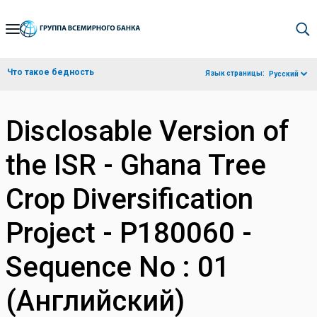
Skip
to
Main
Что такое бедность
Язык страницы:
Русский
Navigation
Disclosable Version of
the ISR - Ghana Tree
Crop Diversification
Project - P180060 -
Sequence No : 01
(Английский)