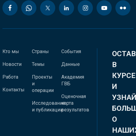
Кто мы
Страны
События
ОСТАВ
В
Новости
Темы
Данные
КУРСЕ
Работа
Проекты
Академия
и
ГВБ
И
Контакты
операции
УЗНА
Оценочная
Исследования
карта
БОЛЬ
и публикации
результатов
О
НАШИ