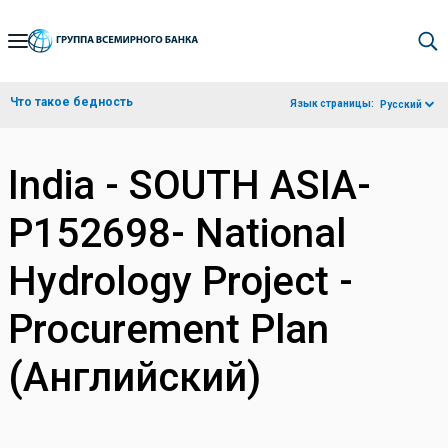
Skip
to
Main
Что такое бедность
Язык страницы:
Русский
Navigation
India - SOUTH ASIA-
P152698- National
Hydrology Project -
Procurement Plan
(Английский)