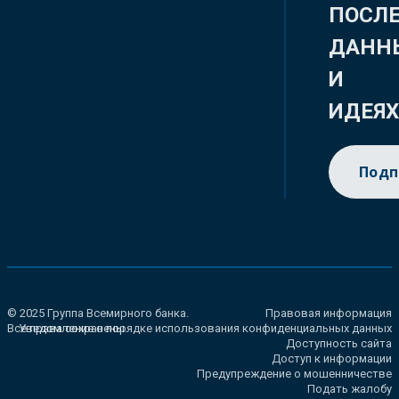
ПОСЛ
ДАНН
И
ИДЕЯ
Подп
© 2025 Группа Всемирного банка.
Правовая информация
Все права сохранены.
Уведомление о порядке использования конфиденциальных данных
Доступность сайта
Доступ к информации
Предупреждение о мошенничестве
Подать жалобу