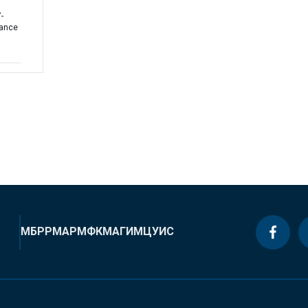
-
tance
МБРР
МАР
МФК
МАГИ
МЦУИС