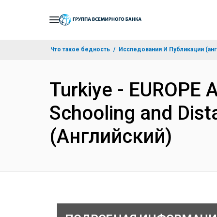
Skip
to
Main
Что такое бедность
Исследования И Публикации (анг
Navigation
Turkiye - EUROPE
Schooling and Dist
(Английский)