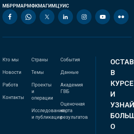
МБРР
МАР
МФК
МАГИ
МЦУИС
Кто мы
Страны
События
ОСТАВ
В
Новости
Темы
Данные
КУРСЕ
Работа
Проекты
Академия
и
ГВБ
И
Контакты
операции
УЗНА
Оценочная
Исследования
карта
БОЛЬ
и публикации
результатов
О