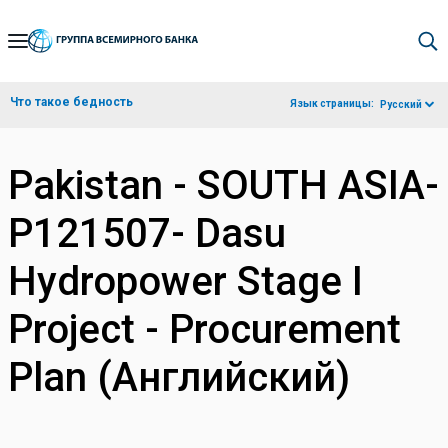
Skip
to
Main
Что такое бедность
Язык страницы:
Русский
Navigation
Pakistan - SOUTH ASIA-
P121507- Dasu
Hydropower Stage I
Project - Procurement
Plan (Английский)