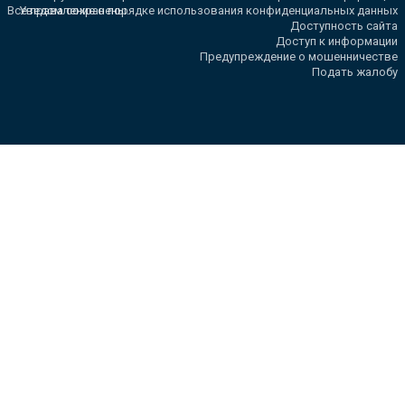
Все права сохранены.
Уведомление о порядке использования конфиденциальных данных
Доступность сайта
Доступ к информации
Предупреждение о мошенничестве
Подать жалобу