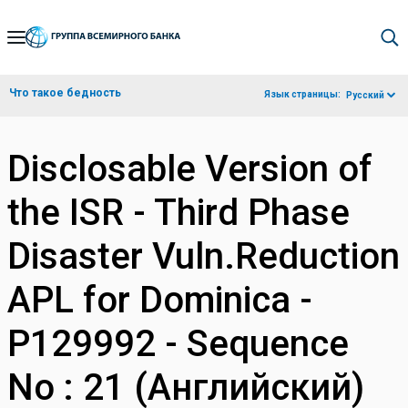
Skip
to
Main
Что такое бедность
Язык страницы:
Русский
Navigation
Disclosable Version of
the ISR - Third Phase
Disaster Vuln.Reduction
APL for Dominica -
P129992 - Sequence
No : 21 (Английский)