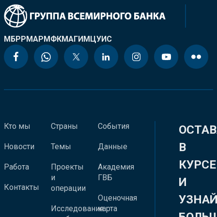
МБРР
МАР
МФК
МАГИ
МЦУИС
Кто мы
Страны
События
ОСТАВ
В
Новости
Темы
Данные
КУРСЕ
Работа
Проекты
Академия
и
ГВБ
И
Контакты
операции
УЗНА
Оценочная
Исследования
карта