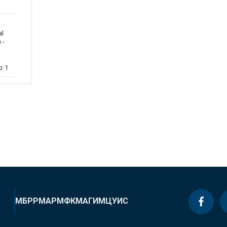
al
 -
n
o: 1
МБРР
МАР
МФК
МАГИ
МЦУИС