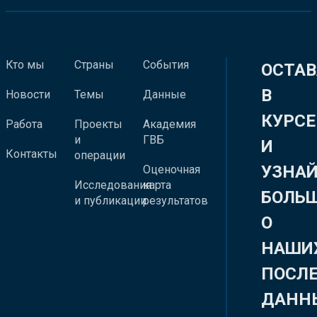
Кто мы
Страны
События
ОСТАВ
В
Новости
Темы
Данные
КУРСЕ
Работа
Проекты
Академия
и
ГВБ
И
Контакты
операции
УЗНА
Оценочная
Исследования
карта
БОЛЬ
и публикации
результатов
О
НАШИ
ПОСЛ
ДАНН