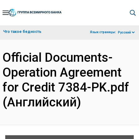
Skip
to
Main
Что такое бедность
Язык страницы:
Русский
Navigation
Official Documents-
Operation Agreement
for Credit 7384-PK.pdf
(Английский)