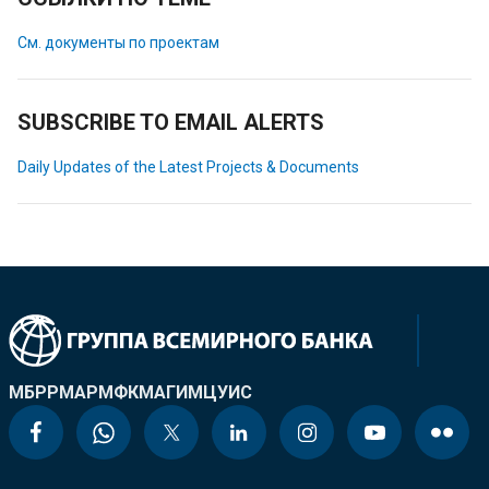
См. документы по проектам
SUBSCRIBE TO EMAIL ALERTS
Daily Updates of the Latest Projects & Documents
МБРР
МАР
МФК
МАГИ
МЦУИС