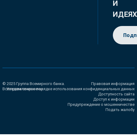
И
ИДЕЯ
Подп
© 2025 Группа Всемирного банка.
Правовая информация
Все права сохранены.
Уведомление о порядке использования конфиденциальных данных
Доступность сайта
Доступ к информации
Предупреждение о мошенничестве
Подать жалобу