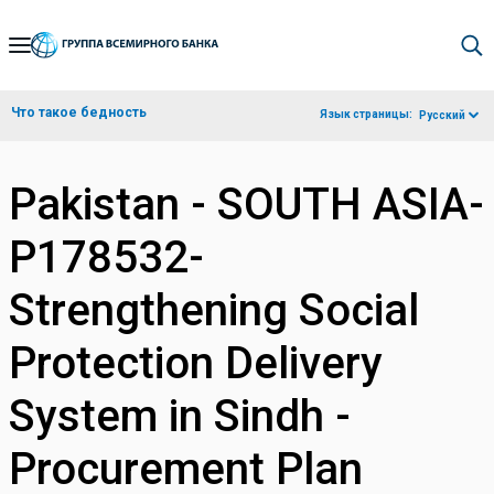
Skip
to
Main
Что такое бедность
Язык страницы:
Русский
Navigation
Pakistan - SOUTH ASIA-
P178532-
Strengthening Social
Protection Delivery
System in Sindh -
Procurement Plan