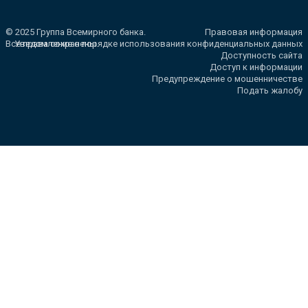
© 2025 Группа Всемирного банка.
Правовая информация
Все права сохранены.
Уведомление о порядке использования конфиденциальных данных
Доступность сайта
Доступ к информации
Предупреждение о мошенничестве
Подать жалобу