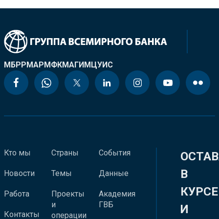
МБРР
МАР
МФК
МАГИ
МЦУИС
Кто мы
Страны
События
ОСТАВ
В
Новости
Темы
Данные
КУРСЕ
Работа
Проекты
Академия
и
ГВБ
И
Контакты
операции