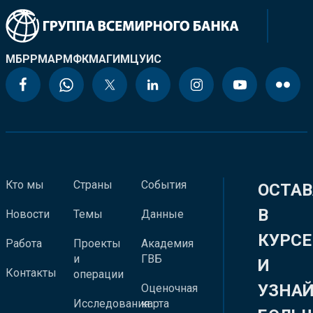
МБРР
МАР
МФК
МАГИ
МЦУИС
Кто мы
Страны
События
ОСТАВ
В
Новости
Темы
Данные
КУРСЕ
Работа
Проекты
Академия
и
ГВБ
И
Контакты
операции
УЗНА
Оценочная
Исследования
карта