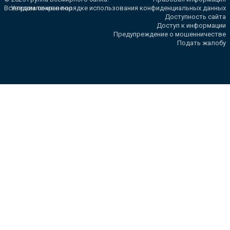
Все права сохранены.
Уведомление о порядке использования конфиденциальных данных
Доступность сайта
Доступ к информации
Предупреждение о мошенничестве
Подать жалобу