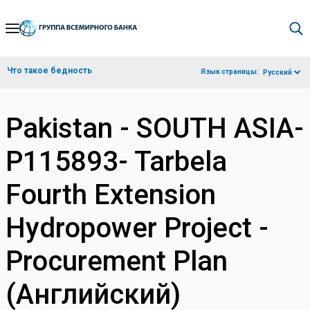
Skip
to
Main
Что такое бедность
Язык страницы:
Русский
Navigation
Pakistan - SOUTH ASIA-
P115893- Tarbela
Fourth Extension
Hydropower Project -
Procurement Plan
(Английский)