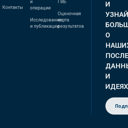
и
ГВБ
И
Контакты
операции
УЗНА
Оценочная
Исследования
карта
БОЛЬ
и публикации
результатов
О
НАШИ
ПОСЛ
ДАНН
И
ИДЕЯ
Подп