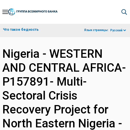
Skip
to
Main
Что такое бедность
Язык страницы:
Русский
Navigation
Nigeria - WESTERN
AND CENTRAL AFRICA-
P157891- Multi-
Sectoral Crisis
Recovery Project for
North Eastern Nigeria -