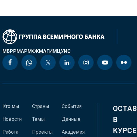
МБРР
МАР
МФК
МАГИ
МЦУИС
Кто мы
Страны
События
ОСТАВ
В
Новости
Темы
Данные
КУРСЕ
Работа
Проекты
Академия