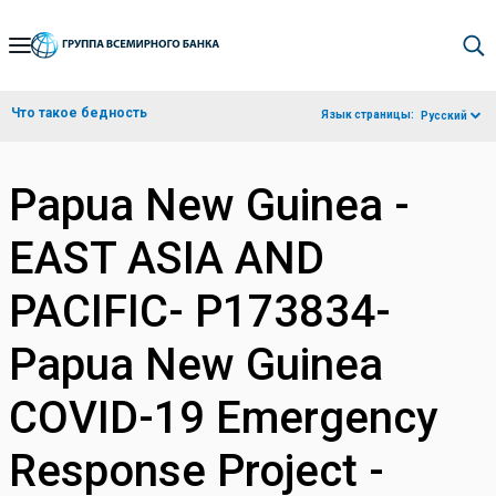
Skip
to
Main
Что такое бедность
Язык страницы:
Русский
Navigation
Papua New Guinea -
EAST ASIA AND
PACIFIC- P173834-
Papua New Guinea
COVID-19 Emergency
Response Project -