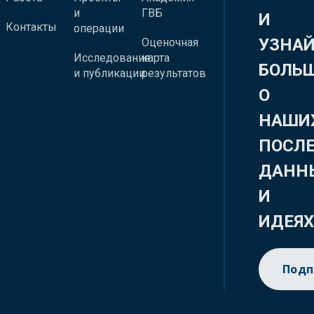
и
ГВБ
И
Контакты
операции
УЗНА
Оценочная
Исследования
карта
БОЛЬ
и публикации
результатов
О
НАШИ
ПОСЛ
ДАНН
И
ИДЕЯ
Подп