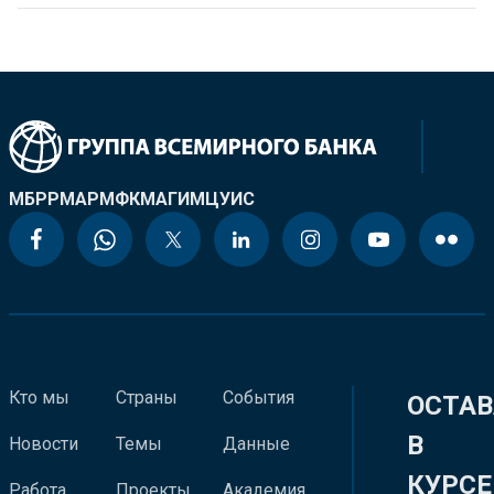
МБРР
МАР
МФК
МАГИ
МЦУИС
Кто мы
Страны
События
ОСТАВ
В
Новости
Темы
Данные
КУРСЕ
Работа
Проекты
Академия