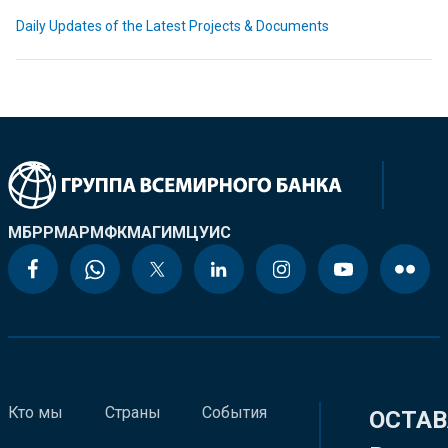
Daily Updates of the Latest Projects & Documents
МБРР
МАР
МФК
МАГИ
МЦУИС
Кто мы
Страны
События
ОСТАВ