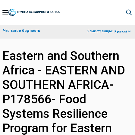
Skip
to
Main
Что такое бедность
Язык страницы:
Русский
Navigation
Eastern and Southern
Africa - EASTERN AND
SOUTHERN AFRICA-
P178566- Food
Systems Resilience
Program for Eastern