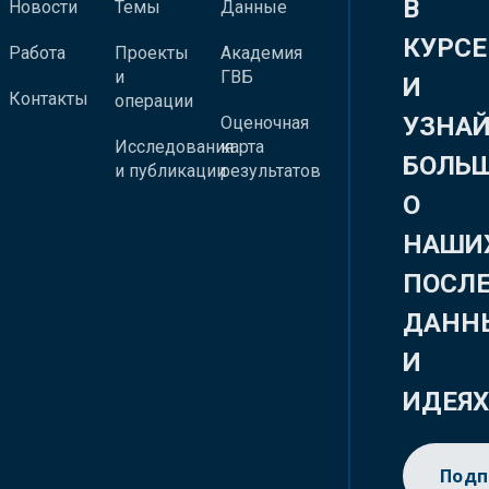
В
Новости
Темы
Данные
КУРСЕ
Работа
Проекты
Академия
и
ГВБ
И
Контакты
операции
УЗНА
Оценочная
Исследования
карта
БОЛЬ
и публикации
результатов
О
НАШИ
ПОСЛ
ДАНН
И
ИДЕЯ
Подп