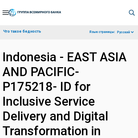
Skip
to
Main
Что такое бедность
Язык страницы:
Русский
Navigation
Indonesia - EAST ASIA
AND PACIFIC-
P175218- ID for
Inclusive Service
Delivery and Digital
Transformation in