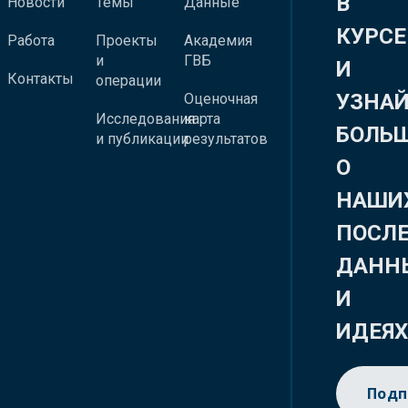
В
Новости
Темы
Данные
КУРСЕ
Работа
Проекты
Академия
и
ГВБ
И
Контакты
операции
УЗНА
Оценочная
Исследования
карта
БОЛЬ
и публикации
результатов
О
НАШИ
ПОСЛ
ДАНН
И
ИДЕЯ
Подп