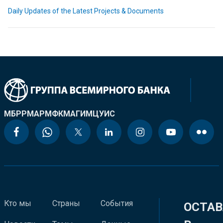
Daily Updates of the Latest Projects & Documents
МБРР
МАР
МФК
МАГИ
МЦУИС
Кто мы
Страны
События
ОСТАВ